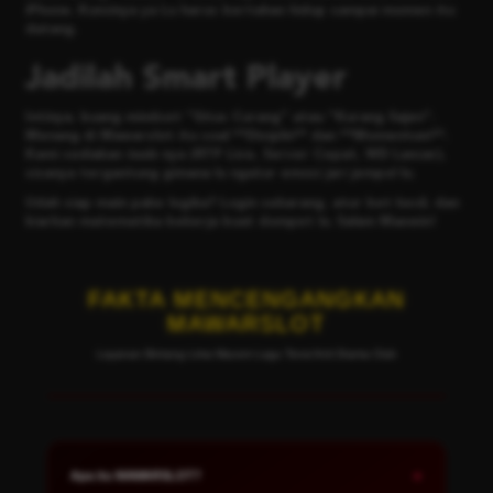
iPhone. Kuncinya ya Lu harus bertahan hidup sampai momen itu
datang.
Jadilah Smart Player
Intinya, buang mindset "Situs Curang" atau "Kurang Sajen".
Menang di
Mawarslot
itu soal **Disiplin** dan **Momentum**.
Kami sediakan
tools
nya (RTP Live, Server Cepat, WD Lancar),
sisanya tergantung gimana lu ngatur emosi jari jempol lu.
Udah siap main pake logika? Login sekarang, atur bet kecil, dan
biarkan matematika bekerja buat dompet lu. Salam Maxwin!
FAKTA MENCENGANGKAN
MAWARSLOT
Layanan Bintang Lima Macem Lagu Tensi Anti Drama Club
+
Apa itu MAWARSLOT?