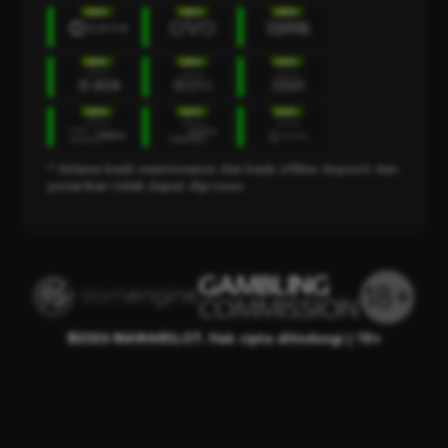
* Selama bank maintenance dan bank offline deposit dan
penarikan tidak dapat diproses
©2026 MAWARSLOT. Hak cipta dilindungi | 18+