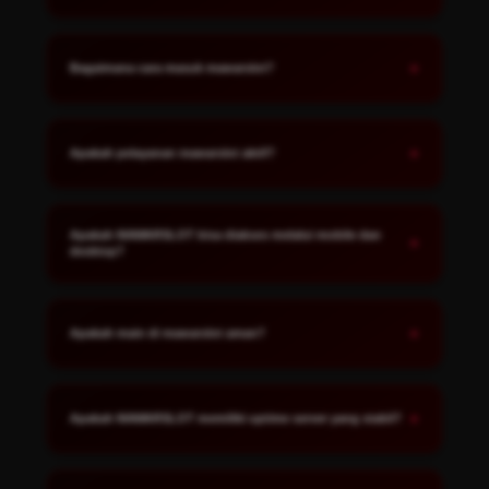
+
Bagaimana cara masuk mawarslot?
+
Apakah pelayanan mawarslot aktif?
Apakah MAWARSLOT bisa diakses melalui mobile dan
+
desktop?
+
Apakah main di mawarslot aman?
+
Apakah MAWARSLOT memiliki uptime server yang stabil?