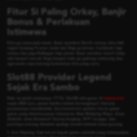
Fitur Si Paling Orkay, Banjir
Bonus & Perlakuan
Istimewa
Kita ga cuma janji manis. Buat nyambut BosQ semua, kita dah
siapin
Gudang Promo
: mulai dari Baju gratisan, Cashback tiap
selasa dan juga Rollingan tiap jumat. Buat member baru? Jelas
ada karpet merah. Rugi banget kalo ga gabung sekarang dan
ngerasain cuan bareng komunitas kita yang seru.
Slot88 Provider Legend
Sejak Era Sambo
Nah, ini jatah utamanya. YTTA, Slot88 uda gacor di
mawarslot
sejak 2022 (yoi, jaman Sambo belum ketangkep!). Karena
peminatnya membludak, kita konsisten update terus game
game yang diminta pasar Indonesia. Mau Mahjong Ways, Zeus
(Kakek), atau Bonanza? Semua lengkap, RTP terjaga, dan
pastinya enteng dimainin apalagi modal minimal cuma goceng.
1.
Anti Ngeleg:
Gak berat kayak game sebelah yang kebanyakan